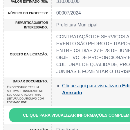
310.000,00
VALOR ESTIMADO (R$):
00007/2024
NÚMERO DO PROCESSO:
REPARTIÇÃO/SETOR
Prefeitura Municipal
INTERESSADO:
CONTRATAÇÃO DE SERVIÇOS A
EVENTO SÃO PEDRO DE ITAPOR
ENTRE OS DIAS 27 E 28 DE JUN
OBJETO DA LICITAÇÃO:
OBJETIVO DE PROPORCIONAR
CULTURAL DE QUALIDADE, PR
JUNINAS E FOMENTAR O TURIS
BAIXAR DOCUMENTO:
Clique aqui para visualizar o
Edi
É NECESSARIO TER UM
SOFTWARE INSTALADO NO
Anexado
SEU COMPUTADOR PARA
LEITURA DO ARQUIVO COM
FORMATO PDF
CLIQUE PARA VISUALIZAR INFORMAÇÕES COMPLE
Finalizada