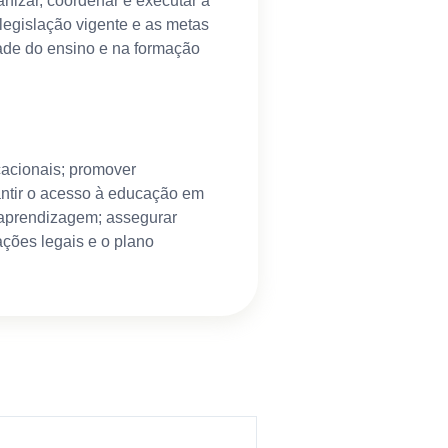
nizar, coordenar e executar a
legislação vigente e as metas
ade do ensino e na formação
cacionais; promover
antir o acesso à educação em
e aprendizagem; assegurar
ações legais e o plano