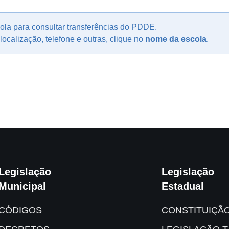
ola para consultar transferências do PDDE.
ocalização, telefone e outras, clique no
nome da escola
.
Legislação
Legislação
Municipal
Estadual
CÓDIGOS
CONSTITUIÇÃ