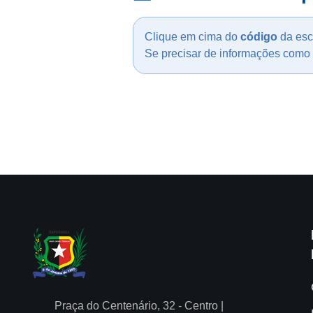
Clique em cima do
código
da esc
Se precisar de informações como l
Praça do Centenário, 32 - Centro |