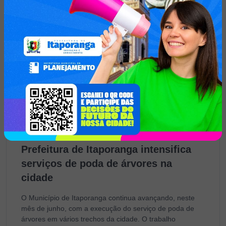
beneficia moradores do Sítio São
João
O Município de Itaporanga concluiu a construção da
nova estrutura de caixa d’água para garantir o serviço de
abastecimento no Sítio São João. O investimento teve o
objetivo de reforçar a execução de políticas públicas...
Segunda-Feira, 27 de Julho de 2026
Prefeitura de Itaporanga intensifica
serviços de poda de árvores na
cidade
O Município de Itaporanga continua avançando, neste
mês de junho, com a execução do serviço de poda de
árvores em vários trechos da cidade. O trabalho