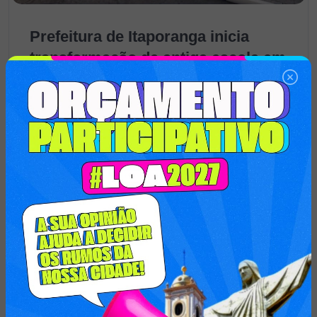
Prefeitura de Itaporanga inicia
transformação de antiga escola em
novo CAPS para fortalecer
atendimento em saúde mental
A Prefeitura de Itaporanga iniciou, neste mês de julho, o
projeto de transformação da Escola Dr. Manoel Diniz,
conhecida pela população como o antigo Grupo de
Azilda, em um novo Centro de Atenção Psicossocial
(CAPS)....
Quarta-Feira, 29 de Julho de 2026
Município de Itaporanga conclui
construção de caixa d’água e