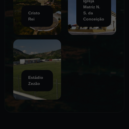
Igreja
Matriz N.
Cristo
S. da
Rei
Conceição
Estádio
Zezão