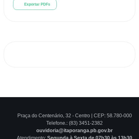
Exportar PDFs
Praça do Centenário, 32 - Centro | CEP: 58.780-000
Telefone.: (83) 3451-2382
ouvidoria@itaporanga.pb.gov.br
Atendimento:
Segunda à Sexta de 07h30 às 13h30